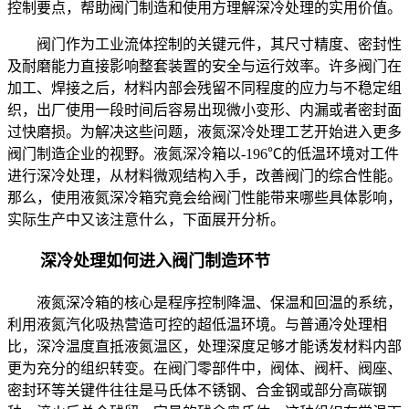
控制要点，帮助阀门制造和使用方理解深冷处理的实用价值。
阀门作为工业流体控制的关键元件，其尺寸精度、密封性
及耐磨能力直接影响整套装置的安全与运行效率。许多阀门在
加工、焊接之后，材料内部会残留不同程度的应力与不稳定组
织，出厂使用一段时间后容易出现微小变形、内漏或者密封面
过快磨损。为解决这些问题，液氮深冷处理工艺开始进入更多
阀门制造企业的视野。液氮深冷箱以-196℃的低温环境对工件
进行深冷处理，从材料微观结构入手，改善阀门的综合性能。
那么，使用液氮深冷箱究竟会给阀门性能带来哪些具体影响，
实际生产中又该注意什么，下面展开分析。
深冷处理如何进入阀门制造环节
液氮深冷箱的核心是程序控制降温、保温和回温的系统，
利用液氮汽化吸热营造可控的超低温环境。与普通冷处理相
比，深冷温度直抵液氮温区，处理深度足够才能诱发材料内部
更为充分的组织转变。在阀门零部件中，阀体、阀杆、阀座、
密封环等关键件往往是马氏体不锈钢、合金钢或部分高碳钢