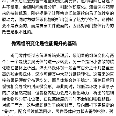
种，淬火后总会残留一定量的残余奥氏体，这种组织在常温下
并不稳定，会随时间缓慢分解，引起体积变化。液氮深冷箱带
来的持续低温，刚好提供了让残余奥氏体继续向马氏体转变的
驱动力，同时为微细碳化物的析出创造了热力学条件。这种转
变不是表面的，而是贯穿工件截面的，因此对阀门整体行为的
改善是根本性的。
微观组织变化是性能提升的基础
阀门零件经过液氮深冷箱处理后，最明显的组织变化有两
个：一个是残余奥氏体的进一步转变，另一个是细小弥散的碳
化物在基体上析出。淬火马氏体钢一般含有百分之十几甚至更
高的残余奥氏体，深冷可使其中大部分继续转化。这带来的直
接效果是硬度分布更均匀，而且体积会趋于稳定，避免日后因
缓慢相变导致密封面微变形。与此同时，超低温环境下碳原子
的扩散虽然减慢，但晶格内应力会成为析出动力，析出的超细
碳化物均匀钉扎位错，在提高硬度的同时不会剧烈牺牲韧性。
对阀门而言，这种组织相当于给密封面、导向面打下更稳定的
“骨架”，配合后续低温回火，零件整体应力状态得到松弛，残