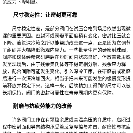
余应力下降明显。
尺寸稳定性：让密封更可靠
尺寸稳定性差，是部分阀门在试压合格到场后依然出现微
漏的重要原因。密封环或阀瓣平面度稍有变化，密封比压就会
下降。液氮深冷箱之所以能帮助改善这一点，正是因为它调节
了组织并大幅降低微观内应力。一些批量生产的硬密封球阀，
阀座和球体经精密研磨后在短时间内状态良好，但放置数周或
发至现场后，由于残余奥氏体等不稳定相分解、残余应力释
放，配合间隙可能发生变化。引入深冷工序，在研磨前或粗磨
后进行一次深冷加回火，相当于把未来可能发生的缓慢变形提
前释放并稳定下来。这样一来，后续精加工得到的尺寸可以被
长期保持，阀门的密封可靠性在寿命周期内更有保障。
耐磨与抗疲劳能力的改善
许多阀门工作在有颗粒杂质或高温高压的介质中，启闭过
程中密封面和导向结构承受着反复摩擦与冲击，耐磨性与抗疲