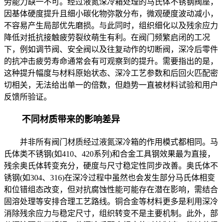
劳能力缺一不可。经过液氮深冷箱处理的马氏体不锈钢阀座，
因基体硬度提升且细小碳化物弥散分布，微观硬度波动减小，
不容易产生局部优先磨损。与此同时，组织细化以及残余应力
降低对抵抗接触疲劳裂纹萌生有利。在阀门频繁启闭的工况
下，例如调节阀、安全阀以及往复动作的切断阀，深冷后零件
的抗冲击疲劳寿命通常会有可观察到的提升。需要指出的是，
这种提升幅度与材料原始状态、深冷工艺参数和后回火匹配密
切相关，无法给出单一的倍数，但趋势一直被材料试验和用户
反馈所验证。
不同材质带来的影响差异
并非所有阀门材质经过液氮深冷箱的作用模式都相同。马
氏体类不锈钢(如410、420系列)和合金工具钢效果最为直接，
残余奥氏体转变充分，硬度与尺寸稳定性同步改善。奥氏体不
锈钢(如304、316)在深冷过程中虽然也会发生部分马氏体相变
和位错组态改变，但对抗腐蚀性能可能存在潜在影响，需结合
固溶处理等安排合理工艺路线。铜合金等材料更多是利用深冷
消除残余应力与稳定尺寸，组织转变不是主要机制。此外，部