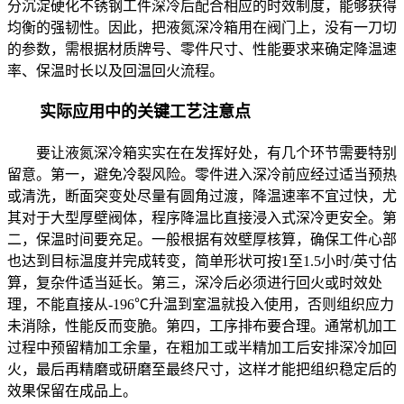
分沉淀硬化不锈钢工件深冷后配合相应的时效制度，能够获得
均衡的强韧性。因此，把液氮深冷箱用在阀门上，没有一刀切
的参数，需根据材质牌号、零件尺寸、性能要求来确定降温速
率、保温时长以及回温回火流程。
实际应用中的关键工艺注意点
要让液氮深冷箱实实在在发挥好处，有几个环节需要特别
留意。第一，避免冷裂风险。零件进入深冷前应经过适当预热
或清洗，断面突变处尽量有圆角过渡，降温速率不宜过快，尤
其对于大型厚壁阀体，程序降温比直接浸入式深冷更安全。第
二，保温时间要充足。一般根据有效壁厚核算，确保工件心部
也达到目标温度并完成转变，简单形状可按1至1.5小时/英寸估
算，复杂件适当延长。第三，深冷后必须进行回火或时效处
理，不能直接从-196℃升温到室温就投入使用，否则组织应力
未消除，性能反而变脆。第四，工序排布要合理。通常机加工
过程中预留精加工余量，在粗加工或半精加工后安排深冷加回
火，最后再精磨或研磨至最终尺寸，这样才能把组织稳定后的
效果保留在成品上。