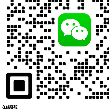
在
线
客
服