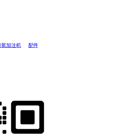
液氮加注机
配件