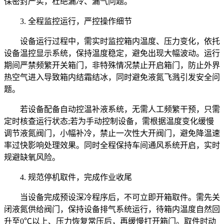
保密封严实，杜绝漏冷、漏气问题。
3. 全程监控运行，严控操作细节
设备运行过程中，需实时监控箱内温度、压力变化，依托
设备温控显示系统，保持温度稳定，避免出现大幅波动。运行
期间严禁频繁开关箱门，非特殊情况禁止开启箱门，防止外界
热空气进入导致箱内结霜结冰，同时避免液氮飞溅引发安全问
题。
若设备配备自动控温补液系统，无需人工频繁干预，只需
定时核查运行状态;若为手动控制设备，需根据温度变化缓慢
调节液氮阀门，小幅补冷，禁止一次性大开阀门，避免降温速
率过快影响处理效果。同时全程保持车间通风系统开启，实时
规避缺氧风险。
4. 规范停机取件，完成作业收尾
当设备完成预设深冷程序后，不可立即开箱取件。需先关
闭液氮供给阀门，保持设备排气系统运行，待箱内温度自然回
升至0℃以上、压力恢复常压后，再缓慢打开箱门。取件时动