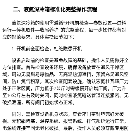
二、液氮深冷箱标准化完整操作流程
液氮深冷箱的使用需遵循“开机前检查—参数设置—进料
运行—停机取件—收尾养护”的完整流程，每一步操作都有对
应的规范要求，具体实操细节如下：
1. 开机前全面检查，杜绝隐患开机
设备启动前的检查是避免故障的基础，操作人员需做好全
方位排查。首先检查设备环境，确保设备放置在通风干燥区
域，周边无易燃易爆物品、无高温热源遮挡，预留充足通风空
间，防止氮气积聚。其次检查配套设施，确认液氮杜瓦罐压力
处于正常区间，压力低于7公斤时需缓慢开启增压阀，压力升
至10公斤左右及时关闭，同时检查液氮输送管道连接紧密、无
破损泄漏，所有阀门初始状态正常。
同时，需检查设备机身状态，查看箱门密封垫完好无破
损、无积霜堵塞，温控系统、报警系统、排气系统运行正常，
电源线连接牢固无老化破损。最后，操作人员必须穿戴专用防