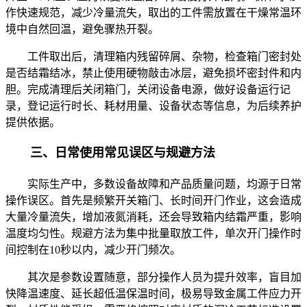
作快速规范，减少冷量流失，取出的工件需放置在干燥常温环
境中自然回温，避免骤热开裂。
工件取出后，清理箱内残留碎屑、杂物，检查箱门密封处
是否结霜结冰，禁止使用硬物敲击冰层，避免损坏密封件和内
胆。完成清理后关闭箱门，关闭设备电源，做好设备运行记
录，登记运行时长、耗材用量、设备状态等信息，为后续养护
提供依据。
三、日常使用常见误区与规避方法
实际生产中，多数设备故障和产品质量问题，均源于日常
操作误区。首先是频繁开关箱门、长时间开门作业，这会造成
大量冷量流失，增加液氮消耗，还会导致箱内结霜严重，影响
温度均匀性。规避方法为集中批量取放工件，单次开门操作时
间控制在10秒以内，减少开门频次。
其次是参数设置随意，部分操作人员为提升效率，盲目加
快降温速度、延长超低温保温时间，极易导致金属工件应力开