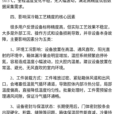
≤0.5℃，全程温度变化平稳，无大幅波动，满足高精度试验数
据采集需求。
四、影响深冷箱工艺精度的核心因素
很多用户反馈设备标称精度高，但实际工艺效果不稳定，
大多是外部工况、操作方式和设备损耗导致，并非设备本身故
障，主要影响因素分为五类：
1、环境工况影响：设备放置在高温、通风直吹、阳光直
射的环境中，箱体漏冷量会明显增加，温控系统频繁启停补
氮，容易造成温度小幅波动，拉大腔内温差。建议设备放置在
常温、避光、无风直吹的室内环境。
2、工件装载方式：工件堆放过密、紧贴箱体风道和出风
口，会堵塞低温氮气循环通道，导致腔体内部冷热分层，局部
温度偏高，直接降低温度均匀性。批量处理时，工件需预留合
理通风间隙，保证冷气循环通畅。
3、设备密封与保温状态：长期使用后，门体密封胶条会
出现硬化、积霜、缝隙等问题，箱体保温层性能衰减，冷量持