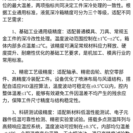
位的最大温差，两项指标共同决定工件深冷处理的一致性。根
据工业通用标准，液氮深冷箱精度可分为三个等级，适配不同
工艺需求：
1、基础工业通用级精度：适配普通模具、刀具、常规五
金工件的深冷改性处理。温度波动范围控制在±1℃~±2℃，箱
体内部多点温差≤2℃。该精度可满足常规材料应力释放、硬
度提升、耐磨性优化的基础工艺要求，是机加工、模具行业的
常用标准。
2、精密工艺级精度：适配轴承、精密齿轮、航空零部
件、高精度冷装配工件。设备优化了喷淋布局与风道结构，搭
配自适应PID温控算法，温度波动可稳定在±0.5℃以内，腔内
整体温差≤1℃，能够有效避免工件因温差不均产生的残余应
力，保障工件尺寸精度与结构稳定性。
3、科研测试级精度：适配新材料低温性能测试、电子元
器件低温可靠性检测、精密实验室试验。搭载多点测温阵列与
高频响应温控系统，温度波动可控制在±0.3℃，内部均匀温差