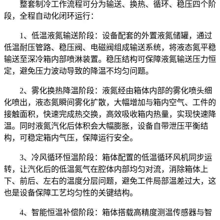
整套制冷工作流程可分为输送、换热、循环、稳压四个阶
段，全程自动化闭环运行：
1、低温液氮输送阶段：设备配套的外置液氮储罐，通过
低温耐压管路、稳压阀、电磁阀组成输送系统，将液态氮平稳
输送至深冷箱内部喷淋装置。稳压结构可保障液氮输送压力恒
定，避免压力波动导致的降温不均匀问题。
2、雾化换热降温阶段：液氮经由箱体内部的雾化喷头细
化喷出，液态氮瞬间雾化扩散，大幅增加与箱内空气、工件的
接触面积，快速完成热交换，高效吸收箱内热量，实现快速降
温。同时液氮汽化后体积会大幅膨胀，设备自带泄压平衡结
构，可稳定箱内气压，保障运行安全。
3、冷风循环恒温阶段：箱体配置的低温循环风机同步运
转，让汽化后的低温氮气在腔体内部均匀对流，消除箱体上
下、前后、左右的温度分层问题，避免工件局部温差过大，这
也是设备保障工艺均匀性的关键结构。
4、智能恒温补偿阶段：箱体搭载高精度测温传感器与智