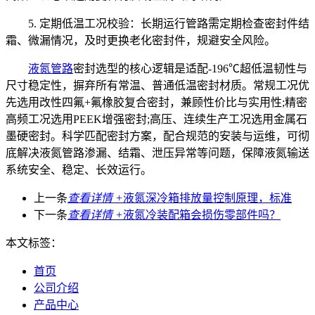
5. 定期低温工况校验：长期运行管路需定期检查密封件结
霜、微漏情况，及时更换老化密封件，规避安全风险。
液氮管路
密封选型的核心逻辑是适配-196℃超低温韧性与
尺寸稳定性，摒弃所有常温、普通低温密封材质。常规工况优
先选用改性四氟+氟橡胶复合密封，兼顾性价比与实用性;精密
高频工况选用PEEK增强密封;高压、连续生产工况选用金属石
墨硬密封。科学匹配密封方案，配合规范的安装与运维，可彻
底解决液氮管路渗漏、结霜、泄压异常等问题，保障液氮输送
系统安全、稳定、长效运行。
上一条
查看详情 +
液氮深冷箱排放量控制原理，标准
下一条
查看详情 +
液氮冷装配箱会损伤零部件吗？
本文标签：
首页
公司介绍
产品中心