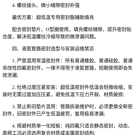
4. 螺纹接头、微小缝隙密封补强
最优方案：超低温专用密封脂辅助填充
配合密封垫片、O型圈使用，填充螺纹缝隙，提升密封贴
合度，解决低温螺纹冷缩导致的微渗漏问题。
四、液氮管路密封选型与安装运维禁忌
1. 严禁混用常温密封件：所有普通橡胶、普通硅胶、普通
非改性四氟密封件，一律不得用于液氮管路，短期使用即会失
效泄漏;
2. 杜绝过度压紧安装：超低温密封件低温会轻微收缩，安
装时无需过度加压压紧，避免低温下应力开裂、材质破损;
3. 禁止新旧垫片混用：管路拆装维护时，必须更换全新密
封件，旧密封件已产生低温疲劳，复用极易渗漏;
4. 规避材质单一化短板：纯四氟只适合静态密封，动态、
高频工况必须选用复合材质或金属密封结构;