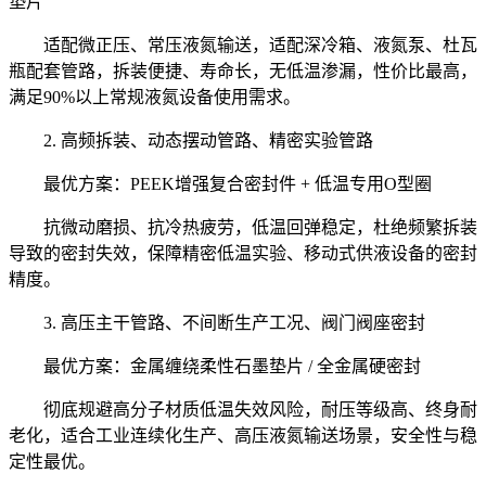
垫片
适配微正压、常压液氮输送，适配深冷箱、液氮泵、杜瓦
瓶配套管路，拆装便捷、寿命长，无低温渗漏，性价比最高，
满足90%以上常规液氮设备使用需求。
2. 高频拆装、动态摆动管路、精密实验管路
最优方案：PEEK增强复合密封件 + 低温专用O型圈
抗微动磨损、抗冷热疲劳，低温回弹稳定，杜绝频繁拆装
导致的密封失效，保障精密低温实验、移动式供液设备的密封
精度。
3. 高压主干管路、不间断生产工况、阀门阀座密封
最优方案：金属缠绕柔性石墨垫片 / 全金属硬密封
彻底规避高分子材质低温失效风险，耐压等级高、终身耐
老化，适合工业连续化生产、高压液氮输送场景，安全性与稳
定性最优。