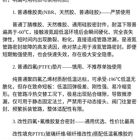
1. 普通橡胶类(NBR、天然胶、普通硅胶)——严禁使用
普通丁腈橡胶、天然橡胶、通用硅胶密封件，耐温下限普
遍高于-60℃，接触液氮超低温环境后会瞬间硬化、完全丧失
弹性，短时间内出现脆裂、粉化，直接造成管路泄漏，是液氮
管路密封故障的高发诱因，绝对禁止用于液氮管路密封。即便
短期勉强使用，也会快速失效，存在极大安全隐患。
2. 普通四氟(PTFE)垫片——慎用、不推荐单独使用
纯普通聚四氟乙烯材质耐低温达标，可承受-196℃低温无
脆化，但存在致命短板：低温回弹极差、刚性强、易冷缩变
形。在管路冷热交替工况下，极易出现贴合缝隙，导致微渗
漏，仅可用于静态固定法兰，严禁用于动态接头、阀门往复密
封、频繁拆装管路，整体适配性有限。
3. 改性四氟+氟橡胶复合密封——通用优选、性价比最高
改性填充PTFE(玻璃纤维/碳纤维改性)搭配低温氟橡胶的