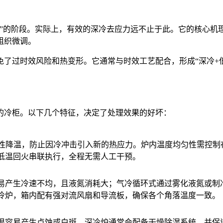
下”的阶段。实际上，有效的深冷去应力远不止于此。它的核心机
组织微调。
了过时效风险和热变形。它通常与时效工艺配合，形成“深冷+
的冷柜。以下几个特征，决定了处理效果的好坏：
持续线性降温，防止因冷冲击引入新的热应力。炉内温度均匀性需控
低温回火串联执行，全程无需人工干预。
易产生冷速不均，且液氮消耗大；气冷循环式通过雾化液氮或制
冷炉，箱内配有强对流风扇和导流板，确保各个角落温度一致。
很容易产生点蚀或白斑。深冷炉通常会配备干燥除湿系统，并保