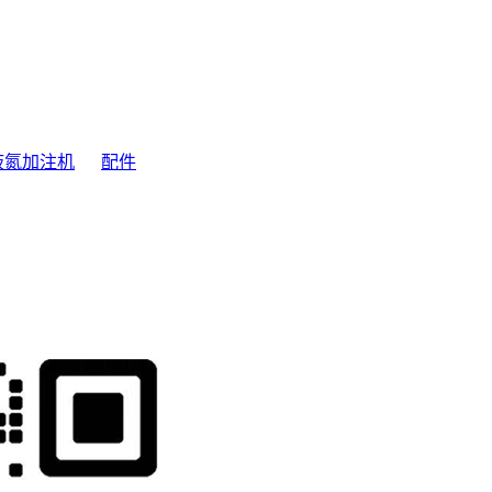
液氮加注机
配件