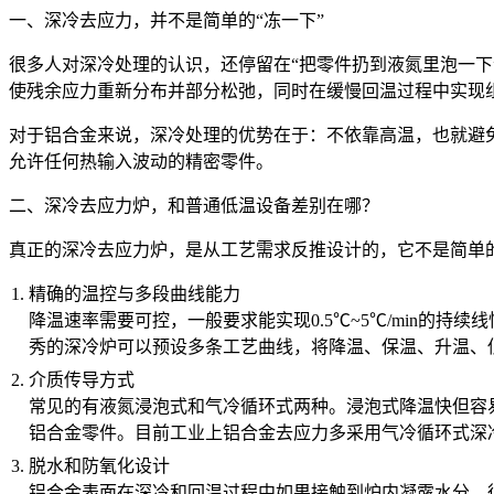
一、深冷去应力，并不是简单的“冻一下”
很多人对深冷处理的认识，还停留在“把零件扔到液氮里泡一
使残余应力重新分布并部分松弛，同时在缓慢回温过程中实现
对于铝合金来说，深冷处理的优势在于：不依靠高温，也就避免
允许任何热输入波动的精密零件。
二、深冷去应力炉，和普通低温设备差别在哪？
真正的深冷去应力炉，是从工艺需求反推设计的，它不是简单
精确的温控与多段曲线能力
降温速率需要可控，一般要求能实现0.5℃~5℃/min的
秀的深冷炉可以预设多条工艺曲线，将降温、保温、升温、
介质传导方式
常见的有液氮浸泡式和气冷循环式两种。浸泡式降温快但容
铝合金零件。目前工业上铝合金去应力多采用气冷循环式深
脱水和防氧化设计
铝合金表面在深冷和回温过程中如果接触到炉内凝露水分，