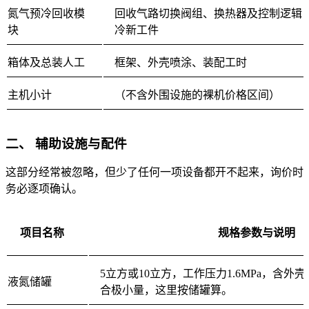
氮气预冷回收模
回收气路切换阀组、换热器及控制逻辑
块
冷新工件
箱体及总装人工
框架、外壳喷涂、装配工时
主机小计
（不含外围设施的裸机价格区间）
二、 辅助设施与配件
这部分经常被忽略，但少了任何一项设备都开不起来，询价时
务必逐项确认。
项目名称
规格参数与说明
5立方或10立方，工作压力1.6MPa，含
液氮储罐
合极小量，这里按储罐算。