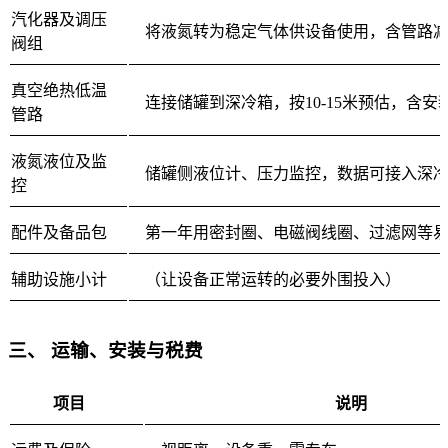
汽化器及调压
将液氮转为稳定气体供设备使用，含管路
阀组
真空绝热低温
连接储罐到深冷箱，按10-15米预估，含安
管路
液氮液位及监
储罐侧液位计、压力监控，数据可接入深
控
配件及备品包
第一年用密封圈、电磁阀线圈、过滤网等
辅助设施小计
（让设备正常运转的必要外围投入）
三、 运输、安装与税费
项目
说明