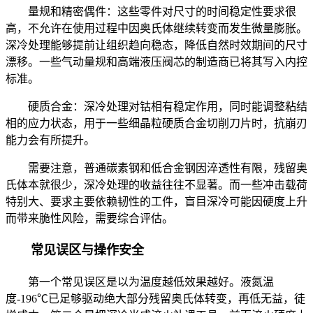
量规和精密偶件：这些零件对尺寸的时间稳定性要求很
高，不允许在使用过程中因奥氏体继续转变而发生微量膨胀。
深冷处理能够提前让组织趋向稳态，降低自然时效期间的尺寸
漂移。一些气动量规和高端液压阀芯的制造商已将其写入内控
标准。
硬质合金：深冷处理对钴相有稳定作用，同时能调整粘结
相的应力状态，用于一些细晶粒硬质合金切削刀片时，抗崩刃
能力会有所提升。
需要注意，普通碳素钢和低合金钢因淬透性有限，残留奥
氏体本就很少，深冷处理的收益往往不显著。而一些冲击载荷
特别大、要求主要依赖韧性的工件，盲目深冷可能因硬度上升
而带来脆性风险，需要综合评估。
常见误区与操作安全
第一个常见误区是以为温度越低效果越好。液氮温
度-196℃已足够驱动绝大部分残留奥氏体转变，再低无益，徒