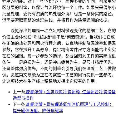
程序的功能。对于一些体积较小、品种多变的车间，可采用分
区分层的料筐，以保证气流环绕每一个工件。如果只是偶尔小
批量处理，委托有资质的热处理外协厂也是一条务实的路径，
但需要索取完整的处理曲线，并将其作为质量追溯的依据。
液氮深冷处理是一项立足材料微观变化的精细工艺，它的
价值主要体现在“消除短板”而不是“创造奇迹”。当我们把它放
在正确的热处理和回火流程之后，认真地控制降温速率和保温
参数，它在提升工具寿命、稳定精密零件尺寸方面能给出实实
在在的回馈。每一步参数的选择，都要回归到工件的实际服役
条件——是磨损为主，还是冲击疲劳为主，是尺寸精度优先，
还是整体强度优先，不同的侧重会引导我们在深冷工艺上做微
调。愿这篇文章能为正在考察这一工艺的同行提供一些参考，
让这项技术在生产线上稳稳地发挥出它应有的作用。
上一条
查看详情 +
金属液氮冷装配箱_过盈配合冷装设备
选型与操作
下一条
查看详情 +
易拉罐液氮加注机原理与工艺控制：
提升罐体强度、降低瘪罐率