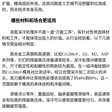
扩展，模具提前失效。这类问题是工艺细节没把握到位造成
的，而非技术本身无效。
哪些材料和场合更适用
液氮深冷处理并不是一道“万能工序”，有针对性地选择材
料和工件，才能体现出投入的价值。从行业经验看，以下几类
情况受益相对明显：
高合金工具钢和高速钢：比如Cr12MoV、D2、M2、ASP
系列等，它们的残留奥氏体量通常较多，深冷处理对硬度提
升、尺寸稳定性和耐磨性的帮助较为直观。在一组冲裁硅钢片
的Cr12MoV模具对比测试中，经过合理深冷加二次回火的冲
头，其刃磨寿命比常规热处理状态提高了约40%到80%，这一
范围依赖于模具的具体结构和冲裁间隙。
渗碳淬火零件：重载齿轮、轴承套圈等渗碳件，表层通常
含有较高的残留奥氏体。深冷可以使表层硬度更均匀，并改善
接触疲劳强度。