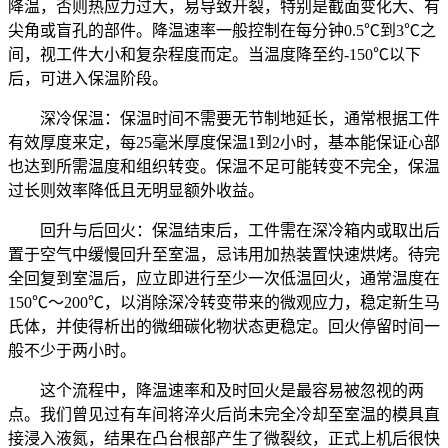
降温，否则热应力过大，易导致开裂，特别是截面变化大、有
尖角或盲孔的部件。降温速率一般控制在每分钟0.5℃到3℃之
间，视工件大小和复杂程度而定。当温度降至约-150℃以下
后，可进入保温阶段。
深冷保温：保温时间不需要无节制地延长，通常根据工件
有效厚度来定，每25毫米厚度保温1到2小时，基本能保证心部
也达到所需温度和组织转变。保温不足可能转变不完全，保温
过长则效率降低且无明显额外收益。
回升与后回火：保温结束后，工件需在深冷箱内或取出后
置于空气中缓慢回升至室温，忌讳用加热装置快速烘烤。待完
全回复到室温后，应立即进行至少一次低温回火，通常温度在
150℃～200℃，以消除深冷转变带来的微观应力，稳定新生马
氏体，并使得析出的微细碳化物状态更稳定。回火停留时间一
般不少于两小时。
这个流程中，降温速率和及时回火是最容易被忽视的两
点。我们曾见过有车间将淬火后尚未完全冷却至室温的模具直
接浸入液氮，结果在凸台根部产生了微裂纹，正式上机后很快