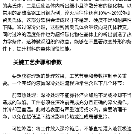
的奥氏体，二是促使基体内析出细小且弥散分布的碳化物。以
常用的高碳高铬工具钢为例，淬火后往往还有10%～20%的残
留奥氏体，这部分软相会造成尺寸不稳定、硬度不足和耐磨性
下降。通过深冷处理，这些残留奥氏体会继续向马氏体转变，
同时过冷的温度条件也为超细碳化物在基体上的析出创造了热
力学条件。这种微观组织的改善，能够在不显著改变外形的条
件下，提升材料的整体服役性能。
关键工艺步骤和参数
要想获得理想的处理效果，工艺节奏和参数控制至关重
要。一个完整的液氮深冷处理流程通常包含以下几个环节：
前道热处理：深冷处理不能弥补淬火加热不足或冷却不当
造成的缺陷。工件必须在深冷前完成充分且正确的淬火操作，
并冷却至室温。此时若表面有严重油污或水汽，需要清理干
净，以免在超低温下结冰影响传热或造成局部急冷。
可控降温：将工件放入深冷箱后，不能直接灌入液氮极速