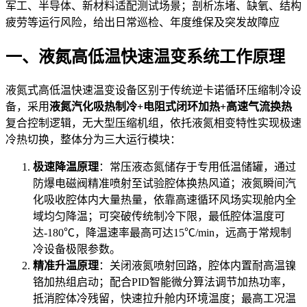
军工、半导体、新材料适配测试场景；剖析冻堵、缺氧、结构
疲劳等运行风险，给出日常巡检、年度维保及突发故障应
一、液氮高低温快速温变系统工作原理
液氮式高低温快速温变设备区别于传统逆卡诺循环压缩制冷设
备，采用
液氮汽化吸热制冷+电阻式闭环加热+高速气流换热
复合控制逻辑，无大型压缩机组，依托液氮相变特性实现极速
冷热切换，整体分为三大运行模块：
极速降温原理
：常压液态氮储存于专用低温储罐，通过
防爆电磁阀精准喷射至试验腔体换热风道；液氮瞬间汽
化吸收腔体内大量热量，依靠高速循环风场实现舱内全
域均匀降温；可突破传统制冷下限，最低腔体温度可
达-180℃，降温速率最高可达15℃/min，远高于常规制
冷设备极限参数。
精准升温原理
：关闭液氮喷射回路，腔体内置耐高温镍
铬加热组启动；配合PID智能微分算法调节加热功率，
抵消腔体冷残留，快速拉升舱内环境温度；最高工况温