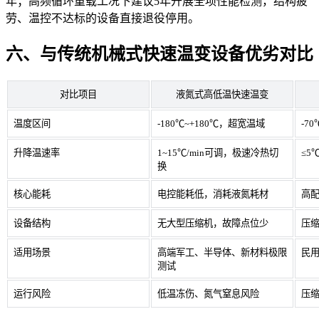
年；高频循环重载工况下建议5年开展全项性能检测，结构疲
劳、温控不达标的设备直接退役停用。
六、与传统机械式快速温变设备优劣对比
对比项目
液氮式高低温快速温变
温度区间
-180℃~+180℃，超宽温域
-7
升降温速率
1~15℃/min可调，极速冷热切
≤5
换
核心能耗
电控能耗低，消耗液氮耗材
高
设备结构
无大型压缩机，故障点位少
压
适用场景
高端军工、半导体、新材料极限
民
测试
运行风险
低温冻伤、氮气窒息风险
压