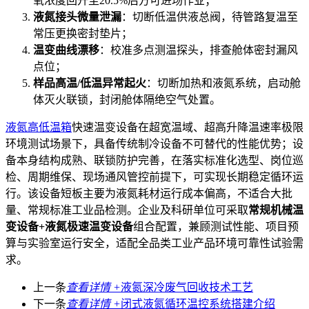
氧浓度回升至20.5%后方可进场作业；
液氮接头微量泄漏
：切断低温供液总阀，待管路复温至
常压更换密封垫片；
温变曲线漂移
：校准多点测温探头，排查舱体密封漏风
点位；
样品高温/低温异常起火
：切断加热和液氮系统，启动舱
体灭火联锁，封闭舱体隔绝空气处置。
液氮高低温箱
快速温变设备在超宽温域、超高升降温速率极限
环境测试场景下，具备传统制冷设备不可替代的性能优势；设
备本身结构成熟、联锁防护完善，在落实标准化选型、岗位巡
检、周期维保、现场通风管控前提下，可实现长期稳定循环运
行。该设备短板主要为液氮耗材运行成本偏高，不适合大批
量、常规标准工业品检测。企业及科研单位可采取
常规机械温
变设备+液氮极速温变设备
组合配置，兼顾测试性能、项目预
算与实验室运行安全，适配全品类工业产品环境可靠性试验需
求。
上一条
查看详情 +
液氮深冷废气回收技术工艺
下一条
查看详情 +
闭式液氮循环温控系统搭建介绍