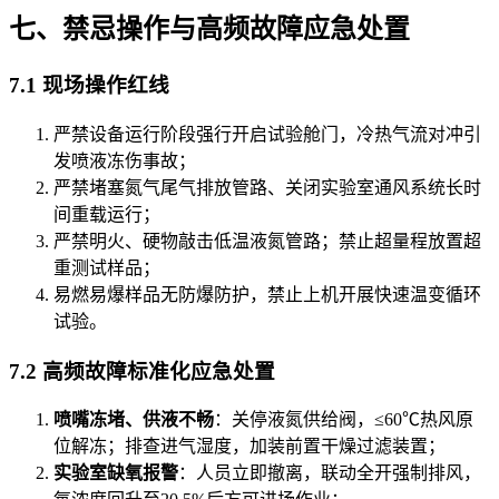
七、禁忌操作与高频故障应急处置
7.1 现场操作红线
严禁设备运行阶段强行开启试验舱门，冷热气流对冲引
发喷液冻伤事故；
严禁堵塞氮气尾气排放管路、关闭实验室通风系统长时
间重载运行；
严禁明火、硬物敲击低温液氮管路；禁止超量程放置超
重测试样品；
易燃易爆样品无防爆防护，禁止上机开展快速温变循环
试验。
7.2 高频故障标准化应急处置
喷嘴冻堵、供液不畅
：关停液氮供给阀，≤60℃热风原
位解冻；排查进气湿度，加装前置干燥过滤装置；
实验室缺氧报警
：人员立即撤离，联动全开强制排风，