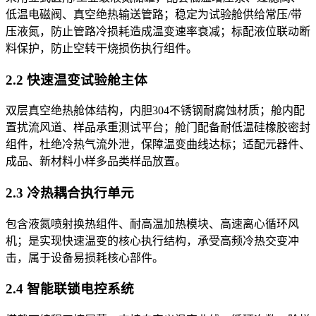
低温电磁阀、真空绝热输送管路；稳定为试验舱供给常压/带
压液氮，防止管路冷损耗造成温变速率衰减；标配液位联动断
料保护，防止空转干烧损伤执行组件。
2.2 快速温变试验舱主体
双层真空绝热舱体结构，内胆304不锈钢耐腐蚀材质；舱内配
置扰流风道、样品承重测试平台；舱门配备耐低温硅橡胶密封
组件，杜绝冷热气流外泄，保障温变曲线达标；适配元器件、
成品、新材料小样多品类样品放置。
2.3 冷热耦合执行单元
包含液氮喷射换热组件、耐高温加热模块、高速离心循环风
机；是实现快速温变的核心执行结构，承受高频冷热交变冲
击，属于设备易损耗核心部件。
2.4 智能联锁电控系统