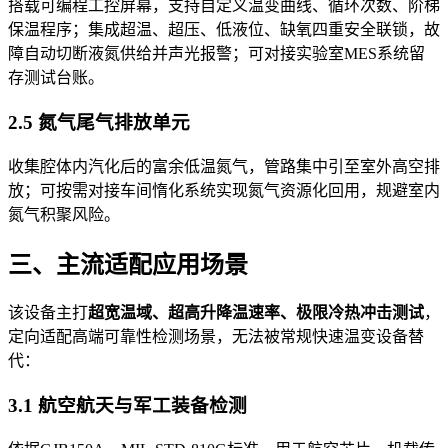
搭载可编程工控屏幕，支持自定义温变曲线、循环次数、阶梯
保温程序；集成超温、超压、低液位、缺氧四重安全联锁，故
障自动切断液氮供给并声光报警；可对接实验室MES系统留
存测试台账。
2.5 氮气尾气排放单元
收集腔体内汽化后的富余低温氮气，管路集中引至室外高空排
放；可按需对接车间惰化系统实现氮气资源化回用，规避室内
氮气积聚风险。
三、主流适配应用场景
该设备主打
超宽温域、超高升降温速率、极限冷热冲击测试
，
定向适配高端可靠性检测场景，无法被常规快速温变设备替
代：
3.1 航空航天与军工装备检测