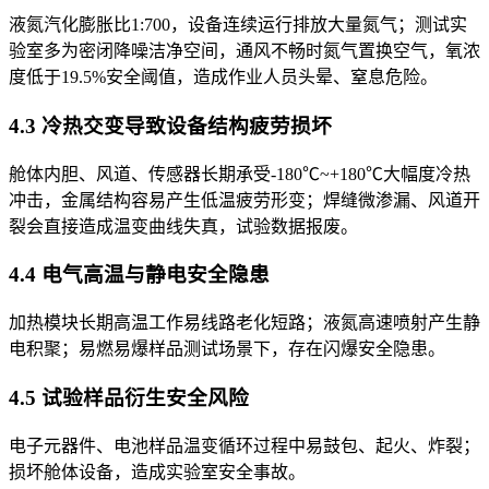
液氮汽化膨胀比1:700，设备连续运行排放大量氮气；测试实
验室多为密闭降噪洁净空间，通风不畅时氮气置换空气，氧浓
度低于19.5%安全阈值，造成作业人员头晕、窒息危险。
4.3 冷热交变导致设备结构疲劳损坏
舱体内胆、风道、传感器长期承受-180℃~+180℃大幅度冷热
冲击，金属结构容易产生低温疲劳形变；焊缝微渗漏、风道开
裂会直接造成温变曲线失真，试验数据报废。
4.4 电气高温与静电安全隐患
加热模块长期高温工作易线路老化短路；液氮高速喷射产生静
电积聚；易燃易爆样品测试场景下，存在闪爆安全隐患。
4.5 试验样品衍生安全风险
电子元器件、电池样品温变循环过程中易鼓包、起火、炸裂；
损坏舱体设备，造成实验室安全事故。