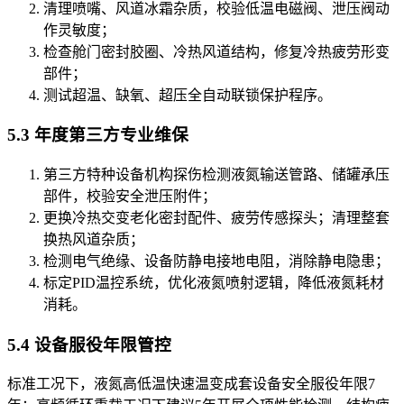
清理喷嘴、风道冰霜杂质，校验低温电磁阀、泄压阀动
作灵敏度；
检查舱门密封胶圈、冷热风道结构，修复冷热疲劳形变
部件；
测试超温、缺氧、超压全自动联锁保护程序。
5.3 年度第三方专业维保
第三方特种设备机构探伤检测液氮输送管路、储罐承压
部件，校验安全泄压附件；
更换冷热交变老化密封配件、疲劳传感探头；清理整套
换热风道杂质；
检测电气绝缘、设备防静电接地电阻，消除静电隐患；
标定PID温控系统，优化液氮喷射逻辑，降低液氮耗材
消耗。
5.4 设备服役年限管控
标准工况下，液氮高低温快速温变成套设备安全服役年限7