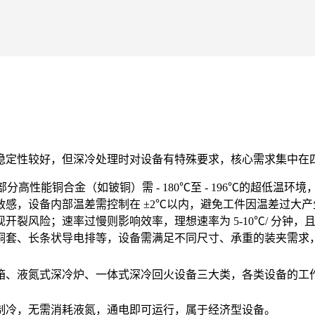
稳定性较好，但深冷处理时对设备有特殊要求，核心需求集中在
℃，部分高性能铜合金（如铍铜）需 - 180℃至 - 196℃的超低
感，设备内部温差需控制在 ±2℃以内，避免工件因温差过大
裂风险；速率过慢则影响效率，理想速率为 5-10℃/ 分钟，
铜套、长条状导电排等，设备需满足不同尺寸、承重的装夹需求
箱
、
液氮式深冷炉
、
一体式深冷回火设备
三大类，各类设备的工
制冷，无需消耗液氮，通电即可运行，属于经济型设备。